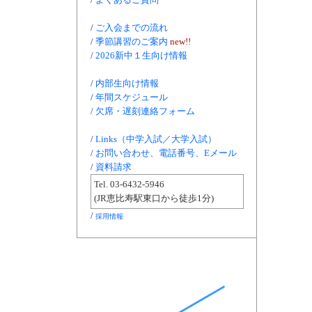
/
ご入会までの流れ
/
季節講習のご案内
new!!
/
2026新中１生向け情報
/
内部生向け情報
/
年間スケジュール
/
欠席・遅刻連絡フォーム
/
Links（中学入試／大学入試）
/
お問い合わせ、電話番号、Eメール
/
資料請求
Tel. 03-6432-5946
(JR恵比寿駅東口から徒歩1分)
/
採用情報