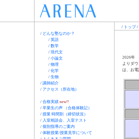
/
トップ
/
/
どんな塾なのか？
/
英語
/
数学
/
現代文
2026
/
小論文
よりダウ
/
物理
は、お電
/
化学
/
生物
/
講師紹介
/
アクセス（所在地）
/
合格実績
new!!
/
卒業生の声 （合格体験記）
/
授業 時間割（締切状況）
/
入室相談会、入室テスト
/
個別指導のご案内
/
体験授業/授業見学について
/
よくあるご質問